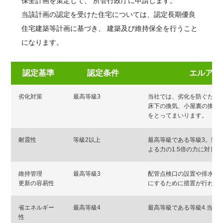
保全計画を策定して、 所管行政庁に申請します。
当該計画の認定を受けた住宅については、認定長期優良
住宅建築等計画に基づき、 建築及び維持保全を行うこと
になります。
認定基準
認定条件
エルアイ
劣化対策
最高等級3
当社では、劣化を防ぐため
床下の換気、小屋裏の換気
をとってまいります。
耐震性
等級2以上
最高等級である等級3。数
よる力の1.5倍の力に対し
維持管理
最高等級3
配管点検口の設置や排水管
更新の容易性
にするために措置が行われ
省エネルギー
最高等級4
最高等級である等級4.当社
性