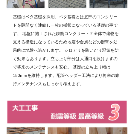
基礎はベタ基礎を採用。ベタ基礎とは底部のコンクリー
トを隙間なく連続し一枚の板状になっている基礎の事で
す。 地盤に施工された鉄筋コンクリート面全体で建物を
支える構造になっているため地震や台風などの衝撃を効
果的に地盤へ逃がします。 シロアリを防いだり湿気を防
ぐ効果もあります。立ち上り部分は人通口を設けますの
で将来のメンテナンスも安心。 基礎の立ち上り幅は
150mmを維持します。配管ヘッダー工法により将来の維
持メンテナンスもしっかり考えます。