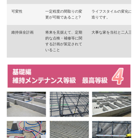
可変性
一定程度の間取りの変
ライフスタイルの変化に応
更が可能であること?
造りです。
維持保全計画
将来を見据えて、定期
大事な家を当社と二人三脚
的な点検・補修等に関
する計画が策定されて
いること